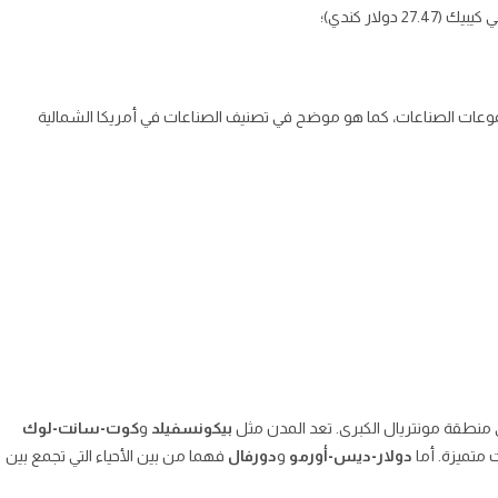
لار كندي)؛
ت الصناعات، كما هو موضح في تصنيف الصناعات في أمريكا الشمالية
ي منطقة مونتريال الكبرى. تعد المدن مثل
بيكونسفيلد
و
كوت-سانت-لوك
 متميزة. أما
دولار-ديس-أورمو
و
دورفال
فهما من بين الأحياء التي تجمع بين