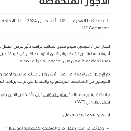
الأجور المنخفضة
Post
Post
Post
بوابة كندا للهجرة
21 أغسطس 2024
الإقامة 
tegory:
published:
author:
Post
0 Comments
comments:
اعتبارًا من 3 سبتمبر، سيتم تعليق معالجة
دراسة تأثير عرض العمل
أجرها بالساعة عن 27.47 دولار كندي (متوسط الأجر
تمت الموافقة عليه من قبل الحكومة الفيدرالية الكندية.
تم الإعلان عن التعليق من قبل رئيس وزراء كيبيك، فرانسوا لوغو،
المؤقتين في المقاطعة الفرنكفونية والحفاظ على نزاهة
برنامج الع
ملاحظة: يشير مصطلح “
المقيم المؤقت
” إلى الأشخاص الذين يق
سفر إلكتروني
(AVE).
لا تنطبق هذه التعديلات على:
وظائف في مكان عمل خارج المنطقة الاقتصادية لمونتريال*؛