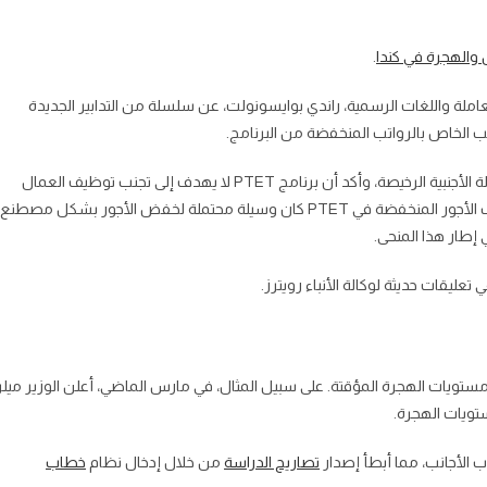
 والهجرة في كندا
.
قوى العاملة واللغات الرسمية، راندي بوايسونولت، عن سلسلة من التدابير الجديدة
ذكر السيد بوايسونولت بالفعل خطر اعتماد أرباب العمل على العمالة الأجنبية الرخيصة، وأكد أن برنامج PTET لا يهدف إلى تجنب توظيف العمال
الكنديين في الوظائف والصناعات المتاحة لهم. كما أشار إلى أن جانب الأجور المنخفضة في PTET كان وسيلة محتملة لخفض الأجور بشكل مصطنع
عليقات حديثة لوكالة الأنباء رويترز.
وقت تعيد فيه كندا تقييم مستويات الهجرة المؤقتة. على سبيل المثال، في مارس الماضي، أعلن الوزير ميلر
تويات الهجرة.
تصاريح الدراسة
من خلال إدخال نظام
خطاب