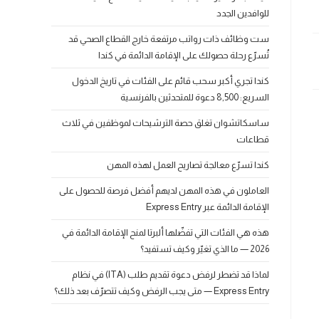
للوافدين الجدد
ست وظائف ذات رواتب مرتفعة خارج القطاع الصحي قد
تُسرّع رحلة حصولك على الإقامة الدائمة في كندا
كندا تجري أكبر سحب قائم على الفئات في تاريخ الدخول
السريع: 8,500 دعوة للمتحدثين بالفرنسية
ساسكاتشوان تغلق حصة الترشيحات لموظفين في ثلاث
قطاعات
كندا تسرّع معالجة تصاريح العمل لهذه المهن
العاملون في هذه المهن لديهم أفضل فرصة للحصول على
الإقامة الدائمة عبر Express Entry
هذه هي الفئات التي تفضّلها ألبرتا لمنح الإقامة الدائمة في
2026 — ما الذي تغيّر وكيف تستفيد؟
لماذا قد تضطر لرفض دعوة تقديم طلب (ITA) في نظام
Express Entry — متى يجب الرفض وكيف تتصرّف بعد ذلك؟