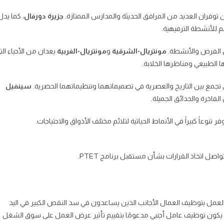
ين توفران العديد من المرافق الحديثة والمدارس الممتازة.
جزيرة دورفال
، كما يدل
 للأنشطة الترفيهية.
من الفرص والأنشطة.
مونتريال-الشرقية
و
مونتريال-الغربية
يعدان من الأحياء الت
 الطبيعي ومناظرها الخلابة.
 تجمع بين التاريخ والعصرية في تصميماتهما وتنظيماتهما الحضرية.
سينفيل
لفاخرة والحدائق الجميلة.
وعاً كبيراً في الأنماط الحياتية لتلائم مختلف الأذواق والاحتياجات.
صل اتخاذ القرارات بشأن مستقبل برنامج PTET.
مح لأرباب العمل بتوظيف العمال الأجانب الذين يساعدون في سد النقص الكبير في اليد
جب أن يكون توظيف عامل أجنبي مدعومًا بتقييم تأثير عرض العمل على سوق الشغل