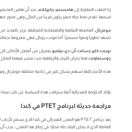
إذا انتقلت المقارنة إلى
هامبستيد
و
كيركلاند
، نجد أن هاتين المدينت
اسمها، تقدم نمط حياة مميز يكون قريباً من المائي وهي محور مهم
مونتريال
، العاصمة الثقافية والاقتصادية للمنطقة، تزخر بالعديد 
تشهد تطوراً ونمواً مستمراً. أما مونت-رويال فهي معروفة بجمالها
بوينت-كلير
و
سانت-آن-دي-بيلفيو
يعتبران من أفضل الأماكن التي
و
وستماونت
هما رمزان للترف والرفاهية حيث تنتشر فيهما المنازل ا
هذه الأحياء كلها تسهم بشكل كبير في جاذبية منطقة مونتريال وتوفر تن
تؤكد الحكومة الفيدرالية أنها ستراقب هذه السياسة عن كثب بينما توا
مراجعة حديثة لبرنامج PTET في كندا
يعد برنامج PTET هو المنحى الفيدرالي في كندا الذي يس
العاملة الذي لا يمكن للبلاد حله محليًا. في إطار هذا المنحى ، ي