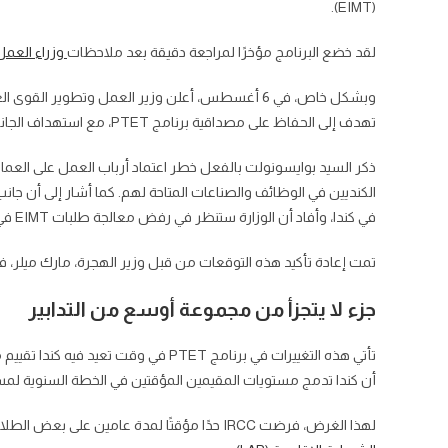
(EIMT).
لقد خضع البرنامج مؤخرًا لمراجعة دقيقة بعد ملاحظات
وزراء العمل
وبشكل خاص، في 6 أغسطس، أعلن وزير العمل وتطوير ال
تهدف إلى الحفاظ على مصداقية برنامج PTET، مع استهداف الجانب الخاص بالرواتب المنخفضة من البرنامج.
في كندا، وأفاد أن الوزارة ستنظر في رفض معالجة طلبات EIMT في إطار هذا المنحى.
تمت إعادة تأكيد هذه التوقعات من قبل وزير الهجرة، مارك ميلر، في ت
جزء لا يتجزأ من مجموعة أوسع من التدابير
تأتي هذه التغييرات في برنامج PTET في 
أن كندا تدمج مستويات المقيمين المؤقتين في الخطة السنوية لمس
لهذا الغرض، فرضت IRCC حدًا مؤقتًا لمدة عامين على بعض الطلاب الأجانب، مما أبطأ إصدار