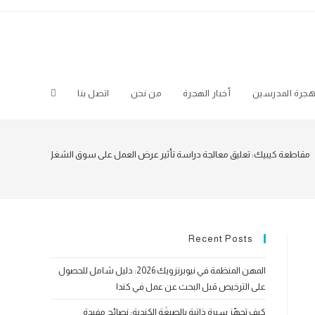
جرة المدرسين
أخبار الهجرة
من نحن
اتصل بنا
Toggle
website
مقاطعة كيبيك: تعليق معالجة دراسة تأثير عرض العمل على سوق الشغل لبعض العمال ا
search
Recent Posts
المهن المنظمة في نيوبرنزويك 2026: دليل شامل للحصول
على الترخيص قبل البحث عن عمل في كندا
كيف تجهّز سيرة ذاتية بالصيغَة الكندية: نصائح مفيدة