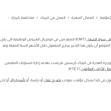
المؤقتة
/
العمال المهرة
/
العمل في كيبيك
/
مقاطعة كيبيك
ca
 على سوق الشغل
(EIMT) للمتقدمين في مونتريال للعروض الوظيفية التي يقل
 في كيبيك). من المتوقع أن يكون هذا التدبير ساري المفعول خلال الأشهر الستة المقبلة وقد
 ووزيرة الهجرة في كيبيك، كريستين فريشت، بهدف إدارة مستويات المقيمين
مال الأجانب المؤقتين
(PTET).
يمون في كندا بشكل مؤقت، بموجب
تصريح عمل
أو دراسة، أو
تأشيرة زائر
أو إذن