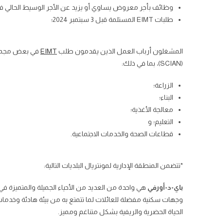
وظائف بأجر معروض يساوي أو يزيد عن الأجر الوسيط الحالي في كيبيك (27.47 دو
طلبات EIMT المستلمة قبل 3 سبتمبر 2024؛
المشغلون أرباب العمل الذين يقدمون طلب
EIMT
في بعض مجموعا
(SCIAN)، بما في ذلك:
الزراعة؛
البناء؛
معالجة الأغذية؛
التعليم؛ و
قطاعات الصحة والخدمات الاجتماعية.
*تتضمن المنطقة الإدارية لمونتريال البلديات التالية:
باي-د-أورفي
هي واحدة من العديد من الأحياء الجميلة والمتميزة ف
وجهات سكنية مفضلة للعائلات لما تتمتع به من بيئة هادئة وخدمات
الحياة الحضرية والريفية بشكل متناغم ومميز.