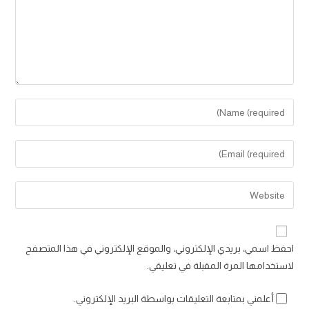
Enter
your
name
Enter
or
your
username
email
Enter
to
address
your
comment
to
website
comment
URL
احفظ اسمي، بريدي الإلكتروني، والموقع الإلكتروني في هذا المتصفح
(optional)
لاستخدامها المرة المقبلة في تعليقي.
أعلمني بمتابعة التعليقات بواسطة البريد الإلكتروني.