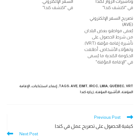
وتأشيرات الزوار لكندا
السفر الإلكتروني.
في "اكتشف كندا"
في "اكتشف كندا"
تصريح السفر الإلكتروني
(AVE)
يُعفى مواطنو بعض البلدان
من شرط الحصول على
تأشيرة إقامة مؤقتة (VRT).
ولهؤلاء الأشخاص، أطلقت
الحكومة الكندية ما يُسمى
في "الإقامة المؤقتة"
بتصريح السفر الإلكتروني
(AVE).قبل إدخال نظام AVE،
لم يكن يخضع الأجانب
المعفون من شرط التأشيرة
VRT
,
QUÉBEC
,
LMIA
,
IRCC
,
EIMT
,
AVE
:
TAGS
,
إعفاء
,
استثناءات
,
الإقامة
الذين يسعون لدخول كندا
المؤقتة
,
التأشيرة المؤقتة
,
زيارة كندا
لعملية فحص أهلية بشكل
منهجي قبل وصولهم إلى
نقطة دخول كندية. نظرة…
Read
Previous Post
more
كيفية الحصول على تصريح عمل في كندا
articles
Next Post