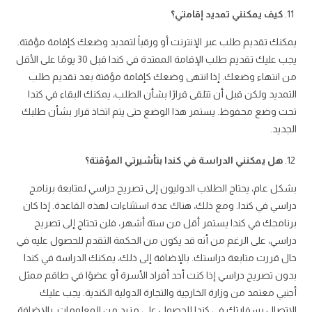
كيف يمكنني تمديد إقامتي؟
يمكنك تقديم طلب عبر الإنترنت أو ورقياً لتمديد وضعك كإقامة مؤقتة.
يجب عليك تقديم طلب الإقامة الممتدة في كندا قبل 30 يومًا على الأقل
من انتهاء وضعك. إذا انتهى وضعك كإقامة مؤقتة بعد تقديم طلب
التمديد ولكن قبل أن تتلقى قرارًا بشأن الطلب، يمكنك البقاء في كندا
تحت وضع محفوظ. يستمر هذا الوضع حتى يتم اتخاذ قرار بشأن طلبك
الجديد.
هل يمكنني الدراسة في كندا بتأشيرتي المؤقتة؟
بشكل عام، يحتاج الطلاب الدوليون إلى تصريح دراسي لمتابعة برنامج
دراسي في كندا. ومع ذلك، هناك عدة استثناءات لهذه القاعدة. إذا كان
برنامجك في كندا يستمر أقل من ستة أشهر، فلن تحتاج إلى تصريح
دراسي، على الرغم من أنه قد يكون من الحكمة التقدم للحصول عليه في
حال قررت متابعة دراستك. بالإضافة إلى ذلك، يمكنك الدراسة في كندا
بدون تصريح دراسي إذا كنت أحد أفراد الأسرة أو عضوًا في طاقم ممثل
أجنبي معتمد من وزارة الخارجية والتجارة الدولية الكندية. يجب عليك
الاتصال بسفارتك في كندا للحصول على مزيد من المعلومات. بالإضافة