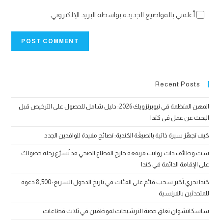
أعلمني بالمواضيع الجديدة بواسطة البريد الإلكتروني.
Recent Posts
المهن المنظمة في نيوبرنزويك 2026: دليل شامل للحصول على الترخيص قبل
البحث عن عمل في كندا
كيف تجهّز سيرة ذاتية بالصيغَة الكندية: نصائح مفيدة للوافدين الجدد
ست وظائف ذات رواتب مرتفعة خارج القطاع الصحي قد تُسرّع رحلة حصولك
على الإقامة الدائمة في كندا
كندا تجري أكبر سحب قائم على الفئات في تاريخ الدخول السريع: 8,500 دعوة
للمتحدثين بالفرنسية
ساسكاتشوان تغلق حصة الترشيحات لموظفين في ثلاث قطاعات