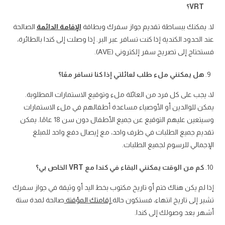
VRT؟
لا. يمكنك ببساطة تقديم جواز سفرك وبطاقة
الإقامة الدائمة
الصالحة
عند الحدود الكندية إذا كنت تسافر عبر البر. إذا وصلت إلى كندا بالطائرة،
فستحتاج إلى تصريح سفر إلكتروني (AVE).
هل يمكنني ملء طلب لعائلتي إذا كنا نسافر معًا؟
لا، يجب على كل فرد من العائلة ملء وتوقيع الاستمارات المطلوبة.
يمكن للوالدين أو الأوصياء مساعدة أطفالهم في ملء الاستمارات
وسيتعين عليهم التوقيع عن جميع الأطفال دون سن 18 عامًا. يمكن
تقديم جميع الطلبات في ظرف واحد، مع إيصال دفع واحد للمبلغ
الإجمالي للرسوم لجميع الطلبات.
كم من الوقت يمكنني البقاء في كندا مع VRT الخاص بي؟
إذا لم يكن هناك ختم أو تاريخ مكتوب بخط اليد أو وثيقة في جواز سفرك
تشير إلى تاريخ انتهاء، فستكون حالة
إقامتك المؤقتة
صالحة لمدة ستة
أشهر بعد وصولك إلى كندا.