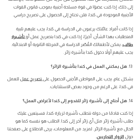
إلى ذلك، إذا كنت عضوًا في قوة مسلحة أجنبية بموجب قانون القوات
الأجنبية الموجودة في كندا، فلن تحتاج إلى الحصول على تصريح دراسي.
إذا كانت أفراد عائلتك يرغبون في الدراسة في كندا، يجب عليهم تلبية
المتطلبات بهذا الشأن. أخيرًا، إذا كنت في كندا بتصريح عمل أو
تأشيرة
طالب
، يمكن لأطفالك القُصّر الدراسة في المرحلة الثانوية أو الابتدائية.
يجب عليهم أولاً دخول كندا بتأشيرة زائر.
هل يمكنني العمل في كندا بتأشيرة الزائر؟
بشكل عام، يجب على المواطن الأجنبي الحصول على
تصريح عمل
للعمل
في كندا، على الرغم من وجود بعض الاستثناءات.
هل أحتاج إلى تأشيرة زائر للقدوم إلى كندا لأغراض العمل؟
إذا كنت قادمًا من دولة تتطلب تأشيرة لزيارة كندا، فسيتعين عليك
طلب تأشيرة زائر مثل أي زائر آخر إلى كندا. الطلب هو نفسه كما هو
الحال مع تأشيرة الزائر. لمزيد من المعلومات، يرجى الاطلاع على صفحتنا
حول
الزوار التجاريين
.