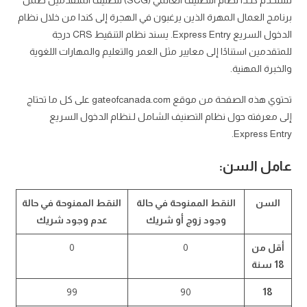
تستخدم كنـدا نظام التصنيف العالمي (SCG) لتصنيف المتقدمين ضمن
برنامج العمال المهرة الذين يرغبون في الهجرة إلى كندا من خلال نظام
الدخول السريع Express Entry. يسند نظام التنقيط CRS درجة
للمتقدمين استنادًا إلى معايير مثل العمر والتعليم والمهارات اللغوية
والخبرة المهنية.
تحتوي هذه الصفحة من موقع gateofcanada.com على كل ما تحتاج
إلى معرفته حول نظام التصنيف الشامل لـنظام الدخول السريع
Express Entry.
عامل السن:
السن
النقط الممنوحة في حالة
النقط الممنوحة في حالة
وجود زوج أو شريك
عدم وجود شريك
أقل من
0
0
18 سنة
99
90
18