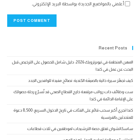
أعلمني بالمواضيع الجديدة بواسطة البريد الإلكتروني.
Recent Posts
المهن المنظمة في نيوبرنزويك 2026: دليل شامل للحصول على الترخيص قبل
البحث عن عمل في كندا
كيف تجهّز سيرة ذاتية بالصيغَة الكندية: نصائح مفيدة للوافدين الجدد
ست وظائف ذات رواتب مرتفعة خارج القطاع الصحي قد تُسرّع رحلة حصولك
على الإقامة الدائمة في كندا
كندا تجري أكبر سحب قائم على الفئات في تاريخ الدخول السريع: 8,500 دعوة
للمتحدثين بالفرنسية
ساسكاتشوان تغلق حصة الترشيحات لموظفين في ثلاث قطاعات
كندا تسرّع معالجة تصاريح العمل لهذه المهن