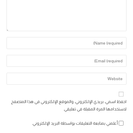
Enter
your
name
Enter
or
your
username
email
Enter
to
address
your
comment
to
website
comment
URL
احفظ اسمي، بريدي الإلكتروني، والموقع الإلكتروني في هذا المتصفح
(optional)
لاستخدامها المرة المقبلة في تعليقي.
أعلمني بمتابعة التعليقات بواسطة البريد الإلكتروني.