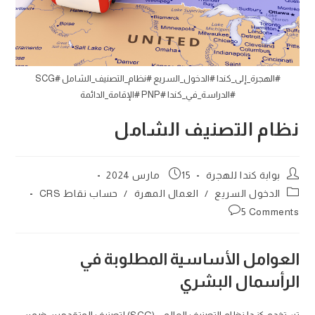
#الهجرة_إلى_كندا #الدخول_السريع #نظام_التصنيف_الشامل #SCG
#الدراسة_في_كندا #PNP #الإقامة_الدائمة
نظام التصنيف الشامل
Post
Post
بوابة كندا للهجرة
15 مارس 2024
published:
author:
Post
الدخول السريع
/
العمال المهرة
/
حساب نقاط CRS
category:
Post
5 Comments
comments:
العوامل الأساسية المطلوبة في
الرأسمال البشري