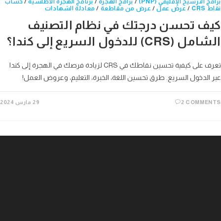
برامج الترشيح الإقليمي (PNP)
/
برامج الهجرة
/
برنامج الهجرة الأطلسية
/
حساب
نقاط CRS
/
عرض عمل
/
عرض من مقاطعة
/
معادلة الشهادات
كيف تحسن درجتك في نظام التصنيف
الشامل (CRS) للدخول السريع إلى كندا؟
تعرف على كيفية تحسين نقاطك في CRS لزيادة فرصك في الهجرة إلى كندا
عبر الدخول السريع. طرق تحسين اللغة، الخبرة، التعليم، وعروض العمل!
2 COMMENTS
29 مارس 2024