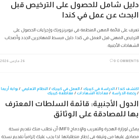
دليل شامل للحصول على الترخيص قبل
البحث عن عمل في كندا
تعرف على قائمة المهن المنظمة في نيوبرنزويك وإجراءات الحصول على
الترخيص المهني قبل العمل في كندا. دليل مبسط للمهاجرين الجدد وأصحاب
الشهادات الأجنبية.
0 COMMENTS
26 مارس 2026
اكتشف كندا
/
الدراسة في كيبيك
/
العمل في كيبيك
/
النظام التعليمي
/
بوابة أريما
/
رخصة الدراسة
/
معادلة الشهادات
/
مقاطعة كيبيك
الدول الأجنبية: قائمة السلطات المعترف
بها للمصادقة على الوثائق
يمكن لوزارة الهجرة والتعريب والإدماج (MIFI) أن تطلب منك تقديم نسخة
مصادق عليها من وثيقة في إطار متطلباتها. لذا يجب عليك إلزامياً تقديم نسخة