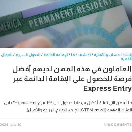
ء الحساب والأهلية
/
اكتشف كندا
/
الإقامة الدائمة
/
الدخول السريع
/
العمال
رة
عاملون في هذه المهن لديهم أفضل
صة للحصول على الإقامة الدائمة عبر
Express Ent
ما المهن التي تملك أفضل فرصة للحصول على PR عبر Express Entry؟ دليل
نية (الصحة، STEM، الحِرف، التعليم، الزراعة والأطباء).
0 COMME
30 يناير 2026