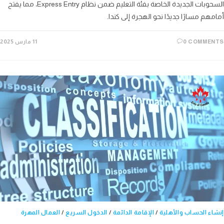
السحوبات الجديدة الخاصة بفئة التعليم ضمن نظام Express Entry، مما يفتح
هم مسارًا جديدًا نحو الهجرة إلى كندا.
0 COMME
11 مارس 2025
ء الحساب والأهلية
/
الإقامة الدائمة
/
الدخول السريع
/
العمال المهرة