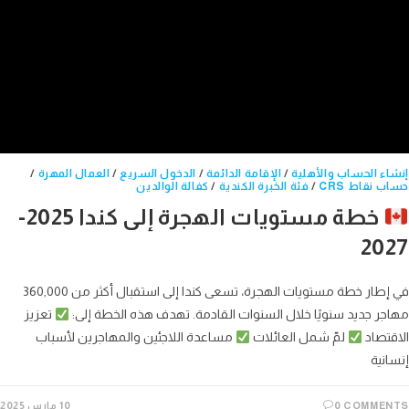
ء الحساب والأهلية
/
الإقامة الدائمة
/
الدخول السريع
/
العمال المهرة
/
 نقاط CRS
/
فئة الخبرة الكندية
/
كفالة الوالدين
خطة مستويات الهجرة إلى كندا 2025-
20
في إطار خطة مستويات الهجرة، تسعى كندا إلى استقبال أكثر من 360,000
ر جديد سنويًا خلال السنوات القادمة. تهدف هذه الخطة إلى:
تعزيز
تصاد
لمّ شمل العائلات
مساعدة اللاجئين والمهاجرين لأسباب
نية
0 COMME
10 مارس 2025