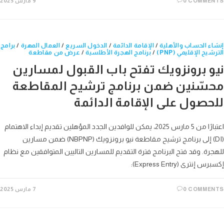
0 COMME
9 مارس 2025
ء الحساب والأهلية
/
الإقامة الدائمة
/
الدخول السريع
/
العمال المهرة
/
برامج
يح الإقليمي (PNP)
/
برنامج الهجرة الأطلسية
/
عرض من مقاطعة
و برونزويك تفتح باب القبول لمسارين
سّنين ضمن برنامج ترشيح المقاطعة
حصول على الإقامة الدائمة
اعتبارًا من 5 مارس 2025، يمكن للوافدين الجدد المؤهلين تقديم إبداء الاهتمام
(DI) إلى برنامج ترشيح مقاطعة نيو برونزويك (NBPNP) ضمن مسارين
رة. وقد فتح البرنامج فترة التقديم للمسارين التاليين المتوافقين مع نظام
إنترى (Express Entry):
0 COMME
7 مارس 2025