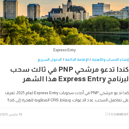
Express Entry
ء الحساب والأهلية
/
الإقامة الدائمة
/
الدخول السريع
كندا تدعو مرشحي PNP في ثالث سحب
Express Entr هذا الشهر
كندا تدعو مرشحي PNP في أحدث سحوبات Express Entry لعام 2025. تعرف
اصيل السحب، عدد الدعوات، ونقاط CRS المطلوبة للهجرة إلى كندا!
1 COMM
18 مارس 2025