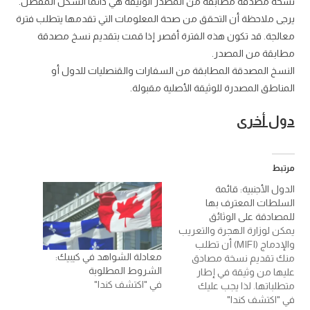
نسخة مصدقة مطابقة من المصدر الوثيقة هي دائماً الشكل المفضل.
يرجى ملاحظة أن التحقق من صحة المعلومات التي تقدمها يتطلب فترة
معالجة. قد تكون هذه الفترة أقصر إذا قمت بتقديم نسخ مصدقة
مطابقة من المصدر.
النسخ المصدقة المطابقة من السفارات والقنصليات للدول أو
المناطق المصدرة للوثيقة الأصلية مقبولة.
دول أخرى
مرتبط
الدول الأجنبية: قائمة
السلطات المعترف بها
للمصادقة على الوثائق
يمكن لوزارة الهجرة والتعريب
والإدماج (MIFI) أن تطلب
معادلة الشواهد في كيبيك:
منك تقديم نسخة مصادق
الشروط المطلوبة
عليها من وثيقة في إطار
في "اكتشف كندا"
متطلباتها. لذا يجب عليك
في "اكتشف كندا"
إلزامياً تقديم نسخة من