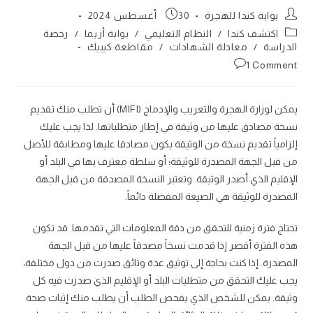
Post
Post
بوابة كندا للهجرة
30 أغسطس 2024
published:
author:
Post
اكتشف كندا
/
النظام التعليمي
/
بوابة أريما
/
رخصة
category:
الدراسة
/
معادلة الشهادات
/
مقاطعة كيبيك
Post
1 Comment
comments:
يمكن لوزارة الهجرة والتعريب والإدماج (MIFI) أن تطلب منك تقديم
نسخة مصادق عليها من وثيقة في إطار متطلباتها. لذا يجب عليك
إلزامياً تقديم نسخة من الوثيقة يكون مصادقا عليها ومطابقة للأصل
من قبل الجهة المصدرة للوثيقة؛ أو سلطة معترف بها في البلد أو
الإقليم الذي أصدر الوثيقة. وتعتبر النسخة المصدقة من قبل الجهة
المصدرة للوثيقة هي الصيغة المفضلة دائماً.
تحتاج فترة زمنية للتحقق من دقة المعلومات التي تقدمها. قد تكون
هذه الفترة أقصر إذا قدمت نسخاً مصدقاً عليها من قبل الجهة
المصدرة. إذا كنت بحاجة إلى توثيق عدة وثائق صدرت من دول مختلفة،
يجب عليك التحقق من متطلبات البلد أو الإقليم الذي صدرت فيه كل
وثيقة. يمكن للشخص الذي يفحص الطلب أن يطلب منك إثبات صحة