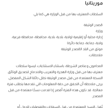
موريتانيا
السلطات المعترف بها من قبل الوزارة هي كما يلي:
مُصدر الوثيقة
وزارة
إدارة محلية أو إقليمية (ولاية، بلدية، بلدية، محافظة، محافظة فرعية،
ولاية، جماعة، جماعة دائرة)
موثق من البلد المُصدر للوثيقة
ملاحظات:
المحامون وعناصر الشرطة، باستثناء الاستثناءات، ليسوا سلطات
معترف بها من قبل وزارة الهجرة والتعريب والاندماج لتصديق الوثائق.
النسخة المعتمدة من قبل مصدر الوثيقة تظل دائمًا الشكل المفضل.
يرجى ملاحظة أن التحقق من دقة المعلومات التي تقدمها يتطلب فترة
معالجة. قد تكون هذه الفترة أقصر إذا قدمت نسخًا معتمدة من قبل
المصدر.
تُقبل النسخ المعتمدة من قبل السفارات والقنصليات للدول أو