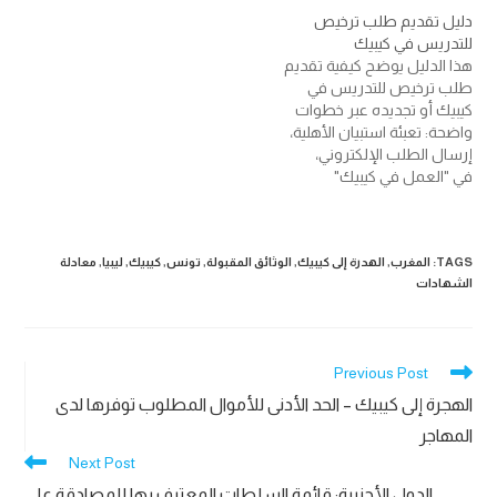
الوثيقة يكون مصادقا عليها
دليل تقديم طلب ترخيص
ومطابقة للأصل من قبل
للتدريس في كيبيك
الجهة المصدرة للوثيقة؛ أو
هذا الدليل يوضح كيفية تقديم
سلطة معترف بها في البلد أو
طلب ترخيص للتدريس في
الإقليم الذي أصدر الوثيقة.
كيبيك أو تجديده عبر خطوات
وتعتبر النسخة المصدقة…
واضحة: تعبئة استبيان الأهلية،
إرسال الطلب الإلكتروني،
في "العمل في كيبيك"
إعداد ملف كامل بالوثائق
المصدّقة أو الموثقة بالقسم،
وإرسالها بالبريد إلى وزارة
التعليم. مدة معالجة الطلب
TAGS
:
المغرب
,
الهدرة إلى كيبيك
,
الوثائق المقبولة
,
تونس
,
كيبيك
,
ليبيا
,
معادلة
60 يومًا عمل، ويجب إرفاق
الشهادات
الترجمات الموثقة عند الحاجة.
Read
Previous Post
more
الهجرة إلى كيبيك – الحد الأدنى للأموال المطلوب توفرها لدى
articles
المهاجر
Next Post
الدول الأجنبية: قائمة السلطات المعترف بها للمصادقة على