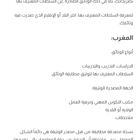
تصريحاتك، بما في ذلك الوثائق الصادرة عن السلطات المعترف بها.
لمعرفة السلطات المعترف بها، اختر البلد أو الإقليم الذي صدرت فيه
وثائقك.
المغرب:
أنواع الوثائق:
الدراسات، التدريب والتدريبات
السلطات المعترف بها لتوثيق مطابقة الوثائق:
الجهة المصدرة للوثيقة
مكتب التكوين المهني وترقية العمل
الولاية أو البلدية
ملاحظات:
نسخة مصدقة مطابقة من قبل مصدر الوثيقة هي دائماً الشكل
المفضل. يرجى ملاحظة أن التحقق من دقة المعلومات التي تقدمها