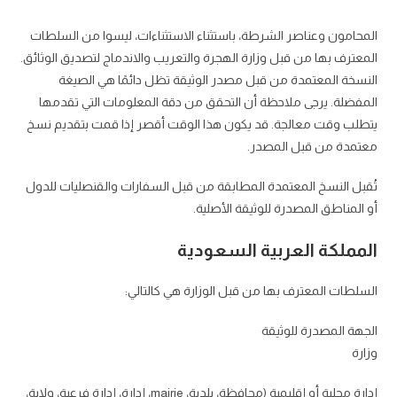
المحامون وعناصر الشرطة، باستثناء الاستثناءات، ليسوا من السلطات
المعترف بها من قبل وزارة الهجرة والتعريب والاندماج لتصديق الوثائق.
النسخة المعتمدة من قبل مصدر الوثيقة تظل دائمًا هي الصيغة
المفضلة. يرجى ملاحظة أن التحقق من دقة المعلومات التي تقدمها
يتطلب وقت معالجة. قد يكون هذا الوقت أقصر إذا قمت بتقديم نسخ
معتمدة من قبل المصدر.
تُقبل النسخ المعتمدة المطابقة من قبل السفارات والقنصليات للدول
أو المناطق المصدرة للوثيقة الأصلية.
المملكة العربية السعودية
السلطات المعترف بها من قبل الوزارة هي كالتالي:
الجهة المصدرة للوثيقة
وزارة
إدارة محلية أو إقليمية (محافظة، بلدية، mairie، إدارة، إدارة فرعية، ولاية،