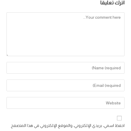
اترك تعليقاً
Comment
Enter
your
name
Enter
or
your
username
email
Enter
to
address
your
comment
to
website
comment
URL
احفظ اسمي، بريدي الإلكتروني، والموقع الإلكتروني في هذا المتصفح
(optional)