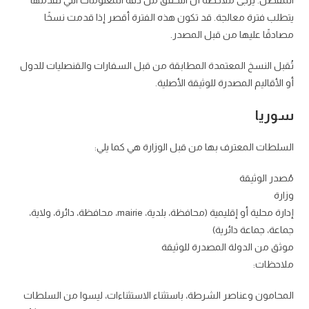
المفضل. يرجى ملاحظة أن التحقق من دقة المعلومات التي تقدمها
يتطلب فترة معالجة. قد تكون هذه الفترة أقصر إذا قدمت نسخًا
مصادقًا عليها من قبل المصدر.
تُقبل النسخ المعتمدة المطابقة من قبل السفارات والقنصليات للدول
أو الأقاليم المصدرة للوثيقة الأصلية.
سوريا
السلطات المعترف بها من قبل الوزارة هي كما يلي:
مُصدر الوثيقة
وزارة
إدارة محلية أو إقليمية (محافظة، بلدية، mairie، محافظة، دائرة، ولاية،
جماعة، جماعة دائرية)
موثق من الدولة المصدرة للوثيقة
ملاحظات:
المحامون وعناصر الشرطة، باستثناء الاستثناءات، ليسوا من السلطات