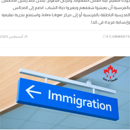
 التعليم، بيئة العمل المتعاونة، وفرص التطوير، يمكن للمدرسين الناطقين
رنسية أن يعيشوا شغفهم ويغيروا حياة الشباب. انضم إلى المجالس
المدرسية الناطقة بالفرنسية أو إلى مركز Jules-Léger واستمتع بتجربة تعليمية
انية فريدة في كندا.
0 COMME
21 أغسطس 2025