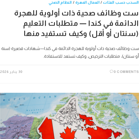
حب حسب الفئات
/
العمال المهرة
/
النظام الصحي
 وظائف صحية ذات أولوية للهجرة
دائمة في كندا — متطلبات التعليم
نتان أو أقل) وكيف تستفيد منها
ظائف صحية ذات أولوية للهجرة الدائمة في كندا—شهادات قصيرة (سنة
نتان)، متطلبات الترخيص، وكيف تستعد للاستفادة.
0 COMME
30 يناير 2026