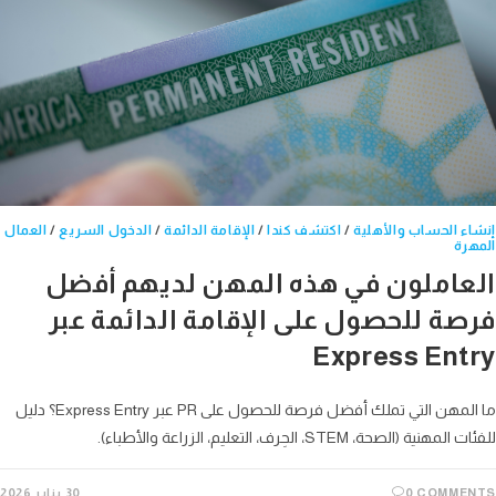
ء الحساب والأهلية
/
اكتشف كندا
/
الإقامة الدائمة
/
الدخول السريع
/
العمال
رة
عاملون في هذه المهن لديهم أفضل
صة للحصول على الإقامة الدائمة عبر
Express Ent
ما المهن التي تملك أفضل فرصة للحصول على PR عبر Express Entry؟ دليل
نية (الصحة، STEM، الحِرف، التعليم، الزراعة والأطباء).
0 COMME
30 يناير 2026