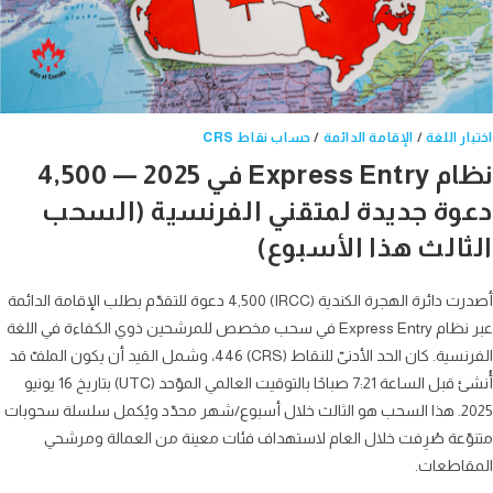
ر اللغة
/
الإقامة الدائمة
/
حساب نقاط CRS
نظام Express Entry في 2025 — 4,500
وة جديدة لمتقني الفرنسية (السحب
ثالث هذا الأسبوع)
أصدرت دائرة الهجرة الكندية (IRCC) 4,500 دعوة للتقدّم بطلب الإقامة الدائمة
عبر نظام Express Entry في سحب مخصص للمرشحين ذوي الكفاءة في اللغة
الفرنسية. كان الحد الأدنىّ للنقاط (CRS) 446، وشمل القيد أن يكون الملفّ قد
أُنشئ قبل الساعة 7:21 صباحًا بالتوقيت العالمي الموّحد (UTC) بتاريخ 16 يونيو
2025. هذا السحب هو الثالث خلال أسبوع/شهر محدّد ويُكمل سلسلة سحوبات
ّعة صُرِفت خلال العام لاستهداف فئات معينة من العمالة ومرشحي
قاطعات.