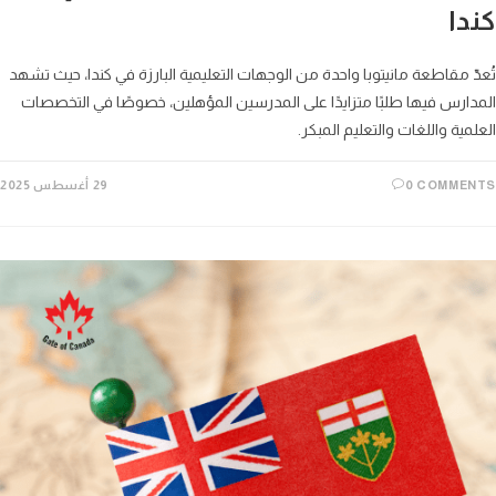
دا
ّ مقاطعة مانيتوبا واحدة من الوجهات التعليمية البارزة في كندا، حيث تشهد
ارس فيها طلبًا متزايدًا على المدرسين المؤهلين، خصوصًا في التخصصات
مية واللغات والتعليم المبكر.
0 COMME
29 أغسطس 2025