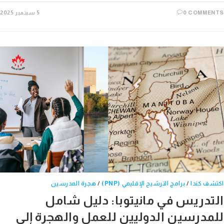
0 COMME
5 سبتمبر 2025
ف كندا
/
برامج الترشيح الإقليمي (PNP)
/
هجرة المدرسين
تدريس في مانيتوبا: دليل شامل
مدرسين الدوليين للعمل والهجرة إلى