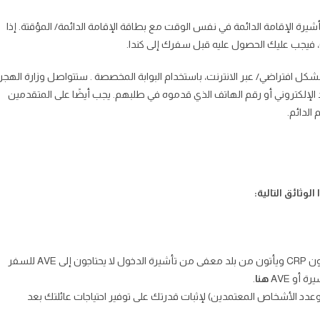
شيرة الإقامة الدائمة في نفس الوقت مع بطاقة الإقامة الدائمة/ المؤقتة. إذا
شكل افتراضي/ عبر الانترنت، باستخدام البوابة المخصصة . ستتواصل وزارة الهجر
د الإلكتروني أو رقم الهاتف الذي قدموه في طلبهم. يجب أيضًا على المتقدمين
الدائم.
وثائق التالية:
تأشيرة الإقامة الدائمة وفقًا لبلد المنشأ (الأشخاص الذين يمتلكون CRP ويأتون من بلد معفى من تأشيرة الدخول لا يحتاجون إلى AVE للسفر
 أو AVE
هنا
.
 وعدد الأشخاص المعتمدين) لإثبات قدرتك على توفير احتياجات عائلتك بعد