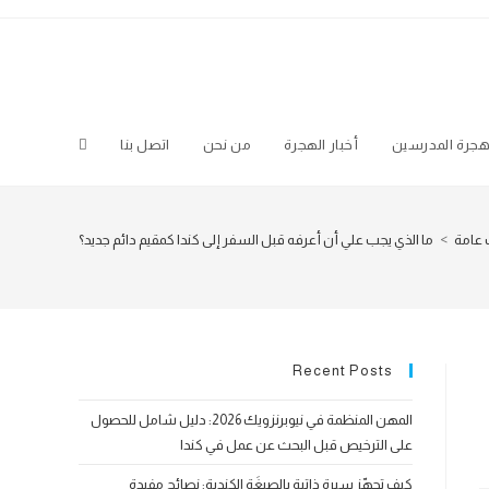
جرة المدرسين
أخبار الهجرة
من نحن
اتصل بنا
Toggle
website
عامة
>
ما الذي يجب علي أن أعرفه قبل السفر إلى كندا كمقيم دائم جديد؟
search
Recent Posts
المهن المنظمة في نيوبرنزويك 2026: دليل شامل للحصول
على الترخيص قبل البحث عن عمل في كندا
كيف تجهّز سيرة ذاتية بالصيغَة الكندية: نصائح مفيدة