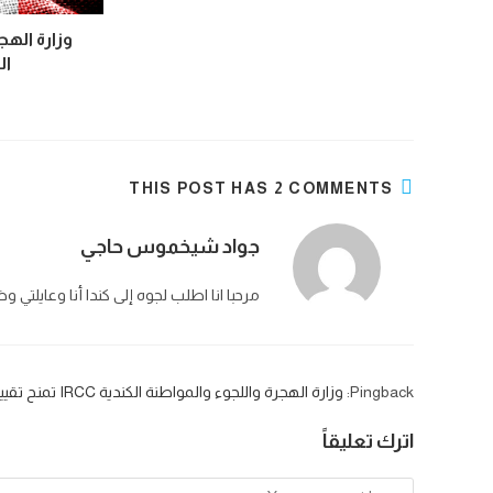
وزارة الهج
الك
THIS POST HAS 2 COMMENTS
جواد شيخموس حاجي
مرحبا انا اطلب لجوه إلى كندا أنا وعايلت
Pingback:
وزارة الهجرة واللجوء والمواطنة الكندية IRCC تمنح تقييمًا أعلى للنظام الكندي للمرشحين الأصغر سنًا – GateOfCanada
اترك تعليقاً
Comment