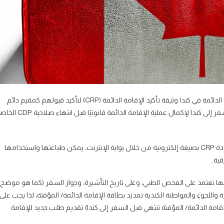
سيتلقى جميع المتقدمين الذين تمت الموافقة على طلبهم للإقامة الدائمة في كندا وثيقة تأكيد الإقامة الدائمة (CRP) لتأكيد قبولهم كمقيم دائم
جديد في كندا. يجب على الأشخاص الذين تلقوا هذه الوثيقة CRP السفر إلى كندا لإكمال عملية الإقامة الدائمة قانونيًا قبل
إذا كان أحد المتقدمين موجودًا بالفعل في كندا، فسوف يتلقى شهادة CRP بصيغة إلكترونية من خلال بوابة الإنترنت، يمكن طباعتها واستخدامها
قية.
ها تعتمد على الفحص الطبي، وعلى تاريخ التأشيرة، وجواز السفر (كما هو موضح
واللجوء والمواطنة الكندية تمديد بطاقة الإقامة الدائمة/ المؤقتة، لذا يجب على
امة الدائمة/ المؤقتة تنتهي قبل السفر إلى كندا) تقديم طلب جديد للإقامة