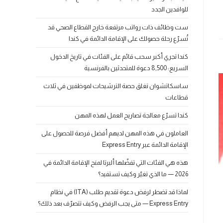
للوافدين الجدد
ست وظائف ذات رواتب مرتفعة خارج القطاع الصحي قد
تُسرّع رحلة حصولك على الإقامة الدائمة في كندا
كندا تجري أكبر سحب قائم على الفئات في تاريخ الدخول
السريع: 8,500 دعوة للمتحدثين بالفرنسية
ساسكاتشوان تغلق حصة الترشيحات لموظفين في ثلاث
قطاعات
كندا تسرّع معالجة تصاريح العمل لهذه المهن
العاملون في هذه المهن لديهم أفضل فرصة للحصول على
الإقامة الدائمة عبر Express Entry
هذه هي الفئات التي تفضّلها ألبرتا لمنح الإقامة الدائمة في
2026 — ما الذي تغيّر وكيف تستفيد؟
لماذا قد تضطر لرفض دعوة تقديم طلب (ITA) في نظام
Express Entry — متى يجب الرفض وكيف تتصرّف بعد ذلك؟