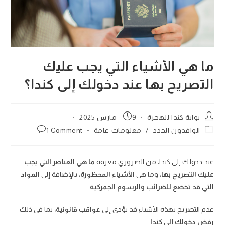
ما هي الأشياء التي يجب عليك
التصريح بها عند دخولك إلى كندا؟
Post
Post
بوابة كندا للهجرة
9 مارس 2025
published:
author:
Post
Post
الوافدون الجدد
/
معلومات عامة
1 Comment
comments:
category:
عند دخولك إلى كندا، من الضروري معرفة
ما هي العناصر التي يجب
عليك التصريح بها
، وما هي
الأشياء المحظورة
، بالإضافة إلى
المواد
التي قد تخضع للضرائب والرسوم الجمركية
.
عدم التصريح بهذه الأشياء قد يؤدي إلى
عواقب قانونية
، بما في ذلك
رفض دخولك إلى كندا
.