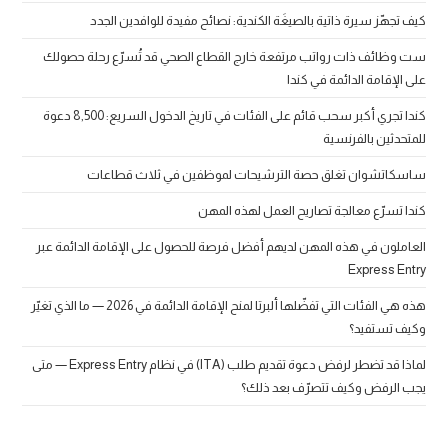
كيف تجهّز سيرة ذاتية بالصيغَة الكندية: نصائح مفيدة للوافدين الجدد
ست وظائف ذات رواتب مرتفعة خارج القطاع الصحي قد تُسرّع رحلة حصولك
على الإقامة الدائمة في كندا
كندا تجري أكبر سحب قائم على الفئات في تاريخ الدخول السريع: 8,500 دعوة
للمتحدثين بالفرنسية
ساسكاتشوان تغلق حصة الترشيحات لموظفين في ثلاث قطاعات
كندا تسرّع معالجة تصاريح العمل لهذه المهن
العاملون في هذه المهن لديهم أفضل فرصة للحصول على الإقامة الدائمة عبر
Express Entry
هذه هي الفئات التي تفضّلها ألبرتا لمنح الإقامة الدائمة في 2026 — ما الذي تغيّر
وكيف تستفيد؟
لماذا قد تضطر لرفض دعوة تقديم طلب (ITA) في نظام Express Entry — متى
يجب الرفض وكيف تتصرّف بعد ذلك؟