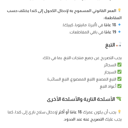
العمر القانوني المسموح به لإدخال الكحول إلى كندا يختلف حسب
المقاطعة:
18 عامًا
في (ألبرتا، مانيتوبا، كيبيك).
19 عامًا
في باقي المقاطعات.
التبغ
يجب التصريح عن جميع منتجات التبغ، بما في ذلك:
السجائر
السيجار
التبغ المصنع (التبغ الممضوغ، التبغ السائب)
أعواد التبغ
الأسلحة النارية والأسلحة الأخرى
يجب أن يكون عمرك
18 عامًا أو أكثر
لإدخال سلاح ناري إلى كندا، كما
يجب عليك
التصريح عنه عند الحدود
.