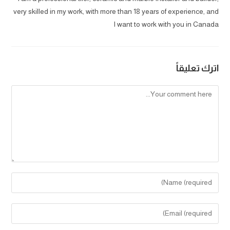
very skilled in my work, with more than 18 years of experience, and
I want to work with you in Canada
اترك تعليقاً
Comment
Enter
your
name
Enter
or
your
username