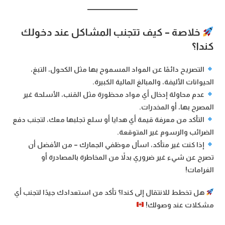
خلاصة – كيف تتجنب المشاكل عند دخولك
كندا؟
التصريح دائمًا عن المواد المسموح بها مثل الكحول، التبغ،
الحيوانات الأليفة، والمبالغ المالية الكبيرة.
عدم محاولة إدخال أي مواد محظورة مثل القنب، الأسلحة غير
المصرح بها، أو المخدرات.
التأكد من معرفة قيمة أي هدايا أو سلع تجلبها معك، لتجنب دفع
الضرائب والرسوم غير المتوقعة.
إذا كنت غير متأكد، اسأل موظفي الجمارك – من الأفضل أن
تصرح عن شيء غير ضروري بدلاً من المخاطرة بالمصادرة أو
الغرامات!
هل تخطط للانتقال إلى كندا؟ تأكد من استعدادك جيدًا لتجنب أي
مشكلات عند وصولك!