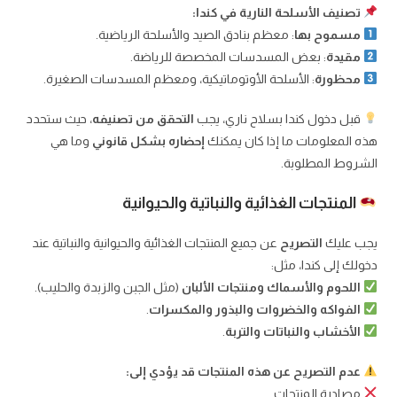
تصنيف الأسلحة النارية في كندا:
مسموح بها
: معظم بنادق الصيد والأسلحة الرياضية.
مقيدة
: بعض المسدسات المخصصة للرياضة.
محظورة
: الأسلحة الأوتوماتيكية، ومعظم المسدسات الصغيرة.
قبل دخول كندا بسلاح ناري، يجب
التحقق من تصنيفه
، حيث ستحدد
هذه المعلومات ما إذا كان يمكنك
إحضاره بشكل قانوني
وما هي
الشروط المطلوبة.
المنتجات الغذائية والنباتية والحيوانية
يجب عليك
التصريح
عن جميع المنتجات الغذائية والحيوانية والنباتية عند
دخولك إلى كندا، مثل:
اللحوم والأسماك ومنتجات الألبان
(مثل الجبن والزبدة والحليب).
الفواكه والخضروات والبذور والمكسرات
.
الأخشاب والنباتات والتربة
.
عدم التصريح عن هذه المنتجات قد يؤدي إلى:
مصادرة المنتجات