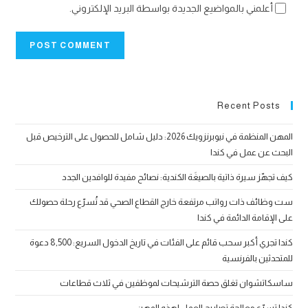
أعلمني بالمواضيع الجديدة بواسطة البريد الإلكتروني.
Recent Posts
المهن المنظمة في نيوبرنزويك 2026: دليل شامل للحصول على الترخيص قبل
البحث عن عمل في كندا
كيف تجهّز سيرة ذاتية بالصيغَة الكندية: نصائح مفيدة للوافدين الجدد
ست وظائف ذات رواتب مرتفعة خارج القطاع الصحي قد تُسرّع رحلة حصولك
على الإقامة الدائمة في كندا
كندا تجري أكبر سحب قائم على الفئات في تاريخ الدخول السريع: 8,500 دعوة
للمتحدثين بالفرنسية
ساسكاتشوان تغلق حصة الترشيحات لموظفين في ثلاث قطاعات
كندا تسرّع معالجة تصاريح العمل لهذه المهن