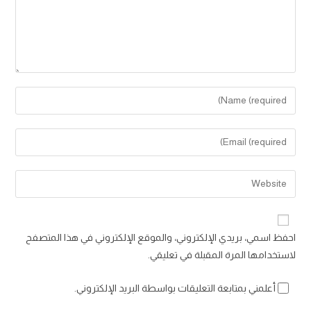
Enter
your
name
Enter
or
your
username
email
Enter
to
address
your
comment
to
website
comment
URL
احفظ اسمي، بريدي الإلكتروني، والموقع الإلكتروني في هذا المتصفح
(optional)
لاستخدامها المرة المقبلة في تعليقي.
أعلمني بمتابعة التعليقات بواسطة البريد الإلكتروني.