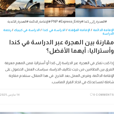
#الهجرة_إلى_كندا #PNP #Express_Entry #الإقامة_الدائمة #الهجرة_الكندية
امة الدائمة
/
الإقامة المؤقتة
/
الدراسة في كندا
/
الدراسة في كيبيك
/
رخصة
اسة
ارنة بين الهجرة عبر الدراسة في كندا
ستراليا: أيهما الأفضل؟
كنت تفكر في الهجرة عبر الدراسة إلى كندا أو أستراليا، فمن المهم معرفة
ق بين النظامين من حيث تكاليف الدراسة، سياسات العمل، الحصول على
امة الدائمة، وفرص العمل بعد التخرج. في هذا المقال، سنقدم مقارنة
ة لمساعدتك في اتخاذ القرار المناسب.
0 COMME
14 مارس 2025