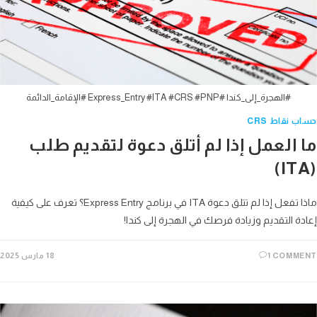
#الهجرة_إلى_كندا #Express_Entry #ITA #CRS #PNP #الإقامة_الدائمة
 نقاط CRS
 العمل إذا لم أتلق دعوة لتقديم طلب
ماذا تفعل إذا لم تتلق دعوة ITA في برنامج Express Entry؟ تعرف على كيفية
ة التقديم وزيادة فرصك في الهجرة إلى كندا!
1 COMM
18 مارس 2025