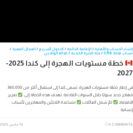
ء الحساب والأهلية
/
الإقامة الدائمة
/
الدخول السريع
/
العمال المهرة
/
 نقاط CRS
/
فئة الخبرة الكندية
/
كفالة الوالدين
خطة مستويات الهجرة إلى كندا 2025-
20
في إطار خطة مستويات الهجرة، تسعى كندا إلى استقبال أكثر من 360,000
ر جديد سنويًا خلال السنوات القادمة. تهدف هذه الخطة إلى:
تعزيز
تصاد
لمّ شمل العائلات
مساعدة اللاجئين والمهاجرين لأسباب
نية
0 COMME
10 مارس 2025