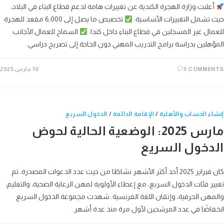
علنت وزارة الهجرة الكندية عن تغييرات هامة لدعم قطاع البناء في البلاد،
تشمل التغييرات الأساسية:
تخصيص ما يصل إلى 6,000 مقعد للهجرة
ال غير المسجلين في قطاع البناء داخل كندا.
السماح للعمال الأجانب
هلين بدراسة برامج التدريب المهني دون الحاجة إلى تصريح دراسي.
5 COMME
10 مارس 2025
ء الحساب والأهلية
/
الإقامة الدائمة
/
الدخول السريع
مارس 2025: الوضعية الحالية لحوض
دخول السريع
كان فبراير 2025 أحد أكثر الأشهر نشاطًا من حيث عدد الدعوات المصدرة. تم
ر فئات الدخول السريع، مع إعطاء الأولوية لمهن الرعاية الصحية، والتعليم،
هن الحرفية، وإتقان اللغة الفرنسية. شهدت مجموعة الدخول السريع
اضًا في عدد المرشحين لأول مرة منذ عدة أشهر.