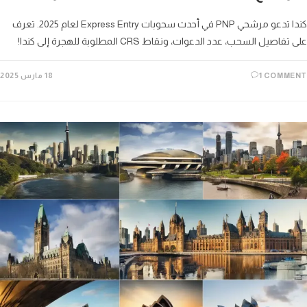
كندا تدعو مرشحي PNP في أحدث سحوبات Express Entry لعام 2025. تعرف
اصيل السحب، عدد الدعوات، ونقاط CRS المطلوبة للهجرة إلى كندا!
1 COMM
18 مارس 2025