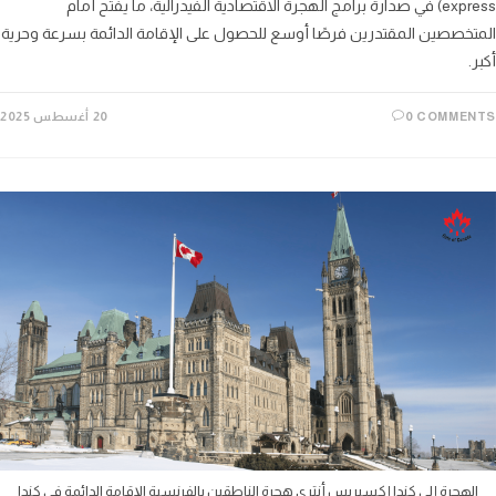
express) في صدارة برامج الهجرة الاقتصادية الفيدرالية، ما يفتح أمام
خصصين المقتدرين فرصًا أوسع للحصول على الإقامة الدائمة بسرعة وحرية
0 COMME
20 أغسطس 2025
لهجرة إلى كندا إكسبريس أنتري هجرة الناطقين بالفرنسية الإقامة الدائمة في كندا