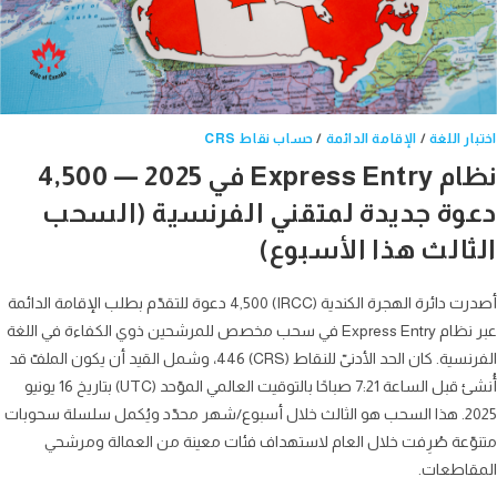
ر اللغة
/
الإقامة الدائمة
/
حساب نقاط CRS
نظام Express Entry في 2025 — 4,500
وة جديدة لمتقني الفرنسية (السحب
ثالث هذا الأسبوع)
أصدرت دائرة الهجرة الكندية (IRCC) 4,500 دعوة للتقدّم بطلب الإقامة الدائمة
عبر نظام Express Entry في سحب مخصص للمرشحين ذوي الكفاءة في اللغة
الفرنسية. كان الحد الأدنىّ للنقاط (CRS) 446، وشمل القيد أن يكون الملفّ قد
أُنشئ قبل الساعة 7:21 صباحًا بالتوقيت العالمي الموّحد (UTC) بتاريخ 16 يونيو
2025. هذا السحب هو الثالث خلال أسبوع/شهر محدّد ويُكمل سلسلة سحوبات
ّعة صُرِفت خلال العام لاستهداف فئات معينة من العمالة ومرشحي
قاطعات.