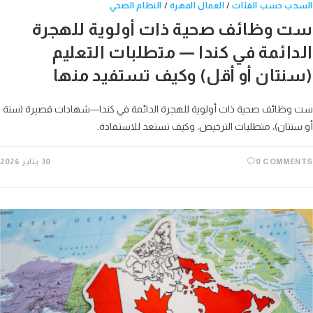
حب حسب الفئات
/
العمال المهرة
/
النظام الصحي
 وظائف صحية ذات أولوية للهجرة
دائمة في كندا — متطلبات التعليم
نتان أو أقل) وكيف تستفيد منها
ظائف صحية ذات أولوية للهجرة الدائمة في كندا—شهادات قصيرة (سنة
نتان)، متطلبات الترخيص، وكيف تستعد للاستفادة.
0 COMME
30 يناير 2026