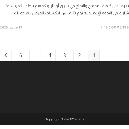
 على كيفية الاندماج والنجاح في شرق أونتاريو كمقيم ناطق بالفرنسية!
الندوة الإلكترونية يوم 19 مارس لاكتشاف الفرص المتاحة لك.
12 COMME
19 مارس 2025
6
…
4
3
2
1
t page
Copyright GateOfCanada