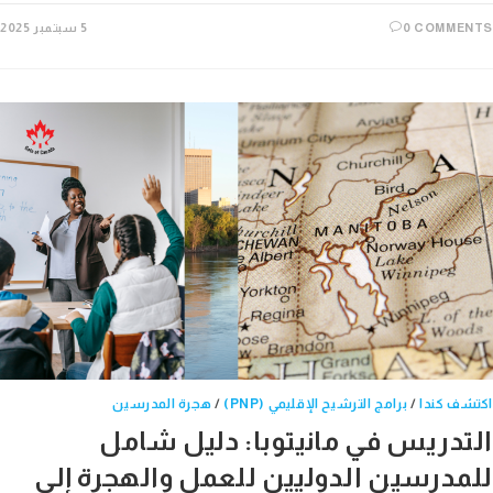
0 COMME
5 سبتمبر 2025
ف كندا
/
برامج الترشيح الإقليمي (PNP)
/
هجرة المدرسين
تدريس في مانيتوبا: دليل شامل
مدرسين الدوليين للعمل والهجرة إلى