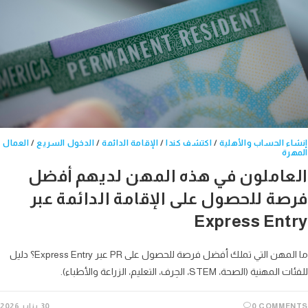
ء الحساب والأهلية
/
اكتشف كندا
/
الإقامة الدائمة
/
الدخول السريع
/
العمال
رة
عاملون في هذه المهن لديهم أفضل
صة للحصول على الإقامة الدائمة عبر
Express Ent
ما المهن التي تملك أفضل فرصة للحصول على PR عبر Express Entry؟ دليل
نية (الصحة، STEM، الحِرف، التعليم، الزراعة والأطباء).
0 COMME
30 يناير 2026