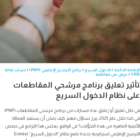
امة الدائمة
/
الدخول السريع
/
برامج الترشيح الإقليمي (PNP)
/
حساب نقاط
/
عرض من مقاطعة
ثير تعليق برنامج مرشحي المقاطعات
ى نظام الدخول السريع
في ظل تعليق أو إغلاق عدة مسارات من برنامج مرشحي المقاطعات (PNP)
في كندا خلال عام 2025، يبرز تساؤل مهم: كيف يمكن أن يستفيد العمالة
نبية الماهرة من هذه التحوُّلات؟ في الواقع، يعكس هذا التراجع في حصص
الترشيح الإقليمي استراتيجية جديدة تضع نظام “الدخول السريع” (Entrée