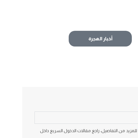
أخبار الهجرة
ا لاختيار المهاجرين المؤهلين للإقامة الدائمة وفق نظام التنقيط CRS القائم على النقاط. للمزيد من التفاصيل، راجع مقالات الدخول السريع داخل