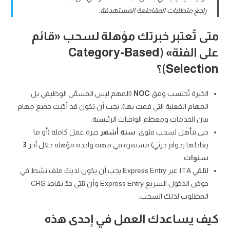
راجع متطلبات المقاطعة المستهدفة.
متى تُعتبر خبرتك مؤهلة لسحب «قائم
على الفئة» (Category-Based
Selection)؟
الخبرة تُحتسب وفق
NOC
(المهم ليس المسمّى الوظيفي بل
المهام الفعلية التي قمت بها). يجب أن تكون قد أدّيت جميع مهام
بيان الخدمات ومعظم الواجبات الرئيسية.
حتى تتأهل لسحب فئوي:
ستة أشهر
خبرة عمل كاملة (أو ما
يعادلها بدوام جزئي) مستمرة في مهنة واحدة مؤهلة خلال آخر
3
سنوات
.
لتلقي ITA عبر Express Entry يجب أن يكون لديك ملف نشط في
حوض الدخول السريع Express Entry وأن تلبّي حدّ نقاط CRS
المطلوب لذلك السحب.
كيف يساعدك العمل في إحدى هذه