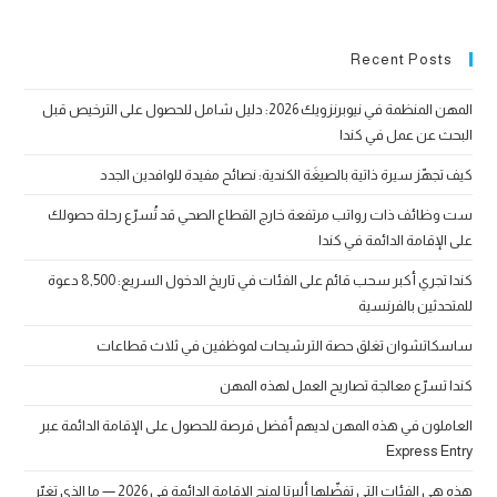
Recent Posts
المهن المنظمة في نيوبرنزويك 2026: دليل شامل للحصول على الترخيص قبل
البحث عن عمل في كندا
كيف تجهّز سيرة ذاتية بالصيغَة الكندية: نصائح مفيدة للوافدين الجدد
ست وظائف ذات رواتب مرتفعة خارج القطاع الصحي قد تُسرّع رحلة حصولك
على الإقامة الدائمة في كندا
كندا تجري أكبر سحب قائم على الفئات في تاريخ الدخول السريع: 8,500 دعوة
للمتحدثين بالفرنسية
ساسكاتشوان تغلق حصة الترشيحات لموظفين في ثلاث قطاعات
كندا تسرّع معالجة تصاريح العمل لهذه المهن
العاملون في هذه المهن لديهم أفضل فرصة للحصول على الإقامة الدائمة عبر
Express Entry
هذه هي الفئات التي تفضّلها ألبرتا لمنح الإقامة الدائمة في 2026 — ما الذي تغيّر