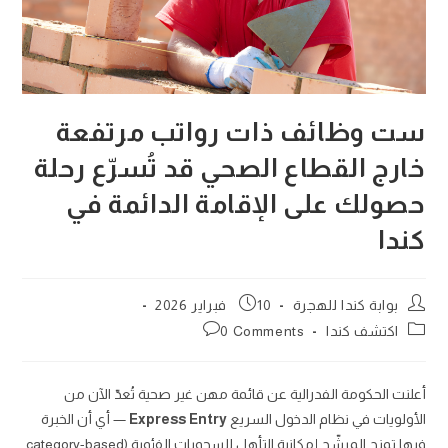
ست وظائف ذات رواتب مرتفعة
خارج القطاع الصحي قد تُسرّع رحلة
حصولك على الإقامة الدائمة في
كندا
Post
Post
بوابة كندا للهجرة
10 فبراير 2026
published:
author:
Post
Post
اكتشف كندا
0 Comments
comments:
category:
أعلنت الحكومة الفدرالية عن قائمة مهن غير صحية تُعدّ الآن من
الأولويات في نظام الدخول السريع
Express Entry
— أي أن الخبرة
فيها تمنح المرشّح إمكانية التأهل للسحوبات الفئوية (category-based