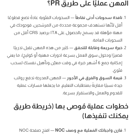
المهن عمليًا على طريق PR؟
نافذة سحوبات أدنى نقاطاً
— السحوبات الفئوية عادةً تضع قطوعًا
أقل لأنّها تستهدف مجموعة محددة من المرشحين، فوجودك في
مهنة مؤهلة قد يسمح بالحصول على ITA برصيد CRS أقل من
السحوبات العامة.
خبرة سريعة وقابلة للتحقق
— كثير من هذه المهن تقبل تدريبًا
قصيرًا ودخول سوق العمل بسرعة (دورات مهنية أو كوليج)، ما يعني
إمكانية جمع 6 أشهر خبرة في وقت معيّن وتأهيل نفسك لسحب
فئوي.
قيمة السوق والفرق في الأجور
— المهن المدرجة تدفع رواتب
جيدة نسبيًا مقارنةً بمتطلبات التعليم، ما يجعلها مسارات عملية
للقدوم والعمل والاستقرار بسرعة.
خطوات عملية مُوصى بها (خريطة طريق
يمكنك تنفيذها)
قارن واجباتك الفعلية مع وصف NOC
— افتح صفحة NOC