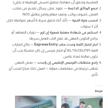
المناسبة وتحقق أن مهامك تنطبق (مسمى الوظيفة لا يكفي).
ا
جمع الوثائق الداعمة
— عقود عمل، رسائل تقديم من صاحب
العمل، كشوف رواتب، وصف مهام واضح يطابق NOC.
احسب فترة الخبرة
— تأكد أنك تحقق شرط 6 أشهر متواصلة خلال
آخر 3 سنوات.
استثمر في شهادة مهنية قصيرة إن لزم
— دورات المعاهد أو
برامج التكوين المهني قد تفتح الباب للعمل سريعًا.
اجتز اختبار اللغة وحدث ملف Express Entry
— نتائج اختبارات
اللغة (IELTS/CELPIP أو اختبار فرنسي إن كان مناسبًا) يجب أن
تكون صالحة لمدة عامين.
راجع متطلبات الترخيص الإقليمي إن وُجدت
— بعض المهن
تتطلب ترخيصًا في مقاطعات معيّنة — افعل ذلك مبكرًا لتجنب أي
تأخير.
مرتبط