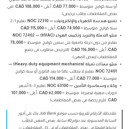
أو سنة كوليج. متوسط ≈
77,000 CAD
، أعلى ≈
108,000 CAD
. (في
بعض المقاطعات يطلب ترخيص).
تقنيو هندسة الكهرباء والإلكترونيات — NOC 22310
: تعليم 1–2
سنة كوليج. متوسط ≈
74,000 CAD
، أعلى ≈
115,000 CAD
.
فنيّو التدفئة والتبريد وتكييف الهواء (HVAC) — NOC 72402
:
تعليم من دون درجة جامعية حتى سنتين كوليج. متوسط ≈
78,000
CAD
، أعلى ≈
116,000 CAD
. (الترخيص مطلوب في جميع
المقاطعات لبعض المهن).
فنيّو معدّات ثقيلة (Heavy-duty equipment mechanics) —
NOC 72401
: تعليم لا يتطلب غالبًا ما بعد الثانوي أو سنة كوليج.
متوسط ≈
77,000 CAD
، أعلى ≈
114,000 CAD
.
وكلاء وسماسرة التأمين — NOC 63100
: تعليم 3–6 أشهر
(دورات مهنية قصيرة). متوسط ≈
62,000 CAD
، أعلى ≈
107,000
CAD
. (تلزم رخصة في بعض المقاطعات).
ملاحظة: الأرقام تقريبية حسب موقع Job Bank بناءً على أجور
الساعة المحسوبة عند دوام 40 ساعة. بعض المهن تتطلّب
ترخيصًا إقليميًا في بعض المقاطعات أو في كل المقاطعات —