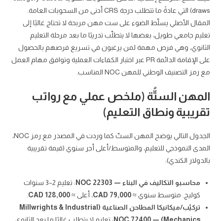
draws) التي عادةً ما تتطلب درجة CRS أدنى من السحوبات العامة.
المقال الأصلي يسلّط الضوء على ست مهن مربحة لا تحتاج غالبًا إلى
تعليم جامعي طويل، بعضها لا يتطلّب تدريبًا ما بعد مرحلة التعليم
الثانوي، وهي فرص مهمة لمن يرغبون في تسريع فرصهم بالحصول
على الإقامة الدائمة PR عبر اختبار الكفاءات العملية وتوافق مهام العمل
مع رمز التصنيف الوطني للمهن NOC المناسب.
المهن الستُّة (ملخص عملي مع رواتب
تقريبية ونطاق التعليم)
الجدول التالي يوضح المهن الستّ كما وردت في المصدر مع رمز NOC،
المدى النموذجي للتعليم، والمتوسط/أعلى أجر سنوي (قيمة تقريبية
بالدولار الكندي):
محاسبو التكاليف في البناء — NOC 22303
: تعليم 2–3 سنوات
كوليج. متوسط سنوي ≈
79,000 CAD
، أعلى ≈
128,000 CAD
.
تركيّب/ميكانيكا المطاحن الصناعية (Millwrights & Industrial
Mechanics) — NOC 72400
: تعليم لا يتطلب غالبًا ما بعد الثانوي