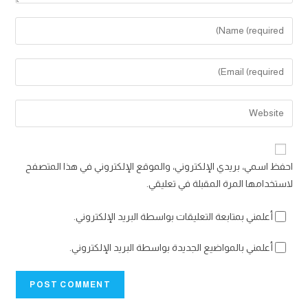
Enter
your
name
Enter
or
your
username
email
Enter
to
address
your
comment
to
website
comment
URL
احفظ اسمي، بريدي الإلكتروني، والموقع الإلكتروني في هذا المتصفح
(optional)
لاستخدامها المرة المقبلة في تعليقي.
أعلمني بمتابعة التعليقات بواسطة البريد الإلكتروني.
أعلمني بالمواضيع الجديدة بواسطة البريد الإلكتروني.