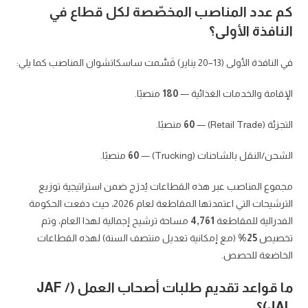
كم عدد المناصب المخصّصة لكل قطاع في
النافذة الأولى؟
في النافذة الأولى (13–20 يناير) قَسَّمت ساسكاتشوان المناصب كما يلي:
الإقامة والخدمات الغذائية —
180
منصبًا.
التجزئة (Retail Trade) —
60
منصبًا.
الشحن/النقل بالشاحنات (Trucking) —
60
منصبًا.
مجموع المناصب عبر هذه القطاعات يُدرَج ضمن استراتيجية توزيع
الترشيحات التي اعتمدتها المقاطعة لعام 2026، حيث دفعت الحكومة
الفدرالية للمقاطعة
4,761
مساحة ترشيح إجمالية لهذا العام، وتم
تخصيص
25%
(مع إمكانية تعديل منتصف السنة) لهذه القطاعات
الخاضعة للحصص.
ما قواعد تقديم طلبات أصحاب العمل (JAF /
JAL)؟