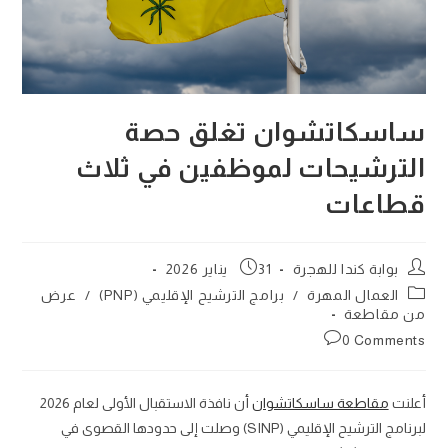
ساسكاتشوان تغلق حصة
الترشيحات لموظفين في ثلاث
قطاعات
Post
Post
بوابة كندا للهجرة
31 يناير 2026
published:
author:
Post
العمال المهرة
/
برامج الترشيح الإقليمي (PNP)
/
عرض
category:
من مقاطعة
Post
0 Comments
comments:
أعلنت
مقاطعة ساسكاتشوان
أن نافذة الاستقبال الأولى لعام 2026
لبرنامج الترشيح الإقليمي (SINP) وصلت إلى حدودها القصوى في