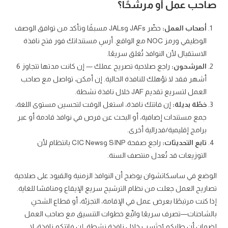
صاحب عمل أو مرشحًا؟
أصحاب العمل:
حضّر JAFs وJALs مسبقًا وتأكد من توافق الوصف
الوظيفي ورمز NOC مع الواقع. أرسِ مستنداتك فور فتح نافذة
الاستقبال لأن النوافذ تُغلق سريعًا.
المرشحون:
راجع صلاحية تصريح عملك — إن كانت مدتها تتجاوز 6
أشهر فقد لا تؤهلك للنافذة الحالية. إن أمكن، تواصل مع صاحب
العمل لتسريع تقديم JAF خلال نافذة نشطة.
خطّة بديلة:
إن فاتتك نافذة، استغل الوقت لتحسين مستوى اللغة،
جمع مستندات إضافية، أو البحث عن فرص في نوافذ قادمة أو عبر
برامج إقليمية/فدرالية أخرى.
تابع التحديثات:
راجع صفحة SINP وCIC News بانتظام لأن
التوزيعات قد تُعدل منتصف السنة.
الوضع في ساسكاتشوان يوضح أن النوافذ الزمنية والقيود على صلاحية
تصاريح العمل جعلت من نظام الترشيح سريع الإيقاع ومنافسًا للغاية.
إذا كنت مرتبطًا بعرض عمل في الإقامة، التجزئة، أو قطاع الشحنِ
بالشاحنات—تصرف سريعًا واتّبع خطوات التنسيق مع صاحب العمل
لضمان أن طلبكم يُحتَسب خلال نافذة نشطة. إن فاتتكم نافذة، لا