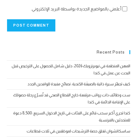
أعلمني بالمواضيع الجديدة بواسطة البريد الإلكتروني.
Recent Posts
المهن المنظمة في نيوبرنزويك 2026: دليل شامل للحصول على الترخيص قبل
البحث عن عمل في كندا
كيف تجهّز سيرة ذاتية بالصيغَة الكندية: نصائح مفيدة للوافدين الجدد
ست وظائف ذات رواتب مرتفعة خارج القطاع الصحي قد تُسرّع رحلة حصولك
على الإقامة الدائمة في كندا
كندا تجري أكبر سحب قائم على الفئات في تاريخ الدخول السريع: 8,500 دعوة
للمتحدثين بالفرنسية
ساسكاتشوان تغلق حصة الترشيحات لموظفين في ثلاث قطاعات