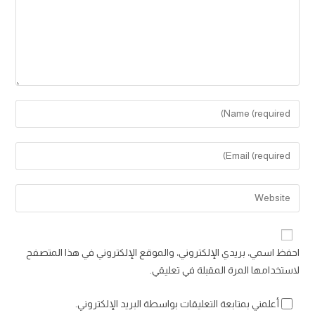
Enter
your
name
Enter
or
your
username
email
Enter
to
address
your
comment
to
website
comment
URL
احفظ اسمي، بريدي الإلكتروني، والموقع الإلكتروني في هذا المتصفح
(optional)
لاستخدامها المرة المقبلة في تعليقي.
أعلمني بمتابعة التعليقات بواسطة البريد الإلكتروني.