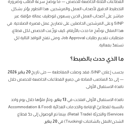
القطاعات الثلاثة الخاضعة للحصص — ما يوضح سرعة الطلب وضرورة
التخطيط الدقيق لأصحاب العمل والمرشحين. هذا التطور يؤثر بشكل
مباشر على أصحاب العمل الذين يسعون لتوظيف عمالة مؤقتة عبر
SINP وعلى المرشحين الحاصلين على تصاريح عمل قصيرة الصلاحية. في
هذا المقال نوضّح ما حدث بالأرقام، كيف توزّعت الحصص لكل قطاع،
متطلبات تقديم طلبات Job Approval، ومتى تفتح النوافذ التالية لكي
تستعدّ بفعالية.
ما الذي حدث بالضبط؟
بحسب إعلان SINP، فقد وصلت المقاطعة — حتى تاريخ
20 يناير 2026
— إلى حدّ المناصب المتاحة في جميع القطاعات الخاضعة للحصص خلال
نافذة الاستقبال الأولى.
نافذة الاستقبال الأولى افتتحت في
13 يناير
، وتمّ ملؤها خلال يوم واحد
بالنسبة لقطاعيّ الإقامة والخدمات الغذائية (Accommodation & Food
Services) والتجزئة (Retail Trade)، بينما تم الوصول إلى حدّ قطاع
الشحن/النقل بالشاحنات (Trucking) في
20 يناير
.