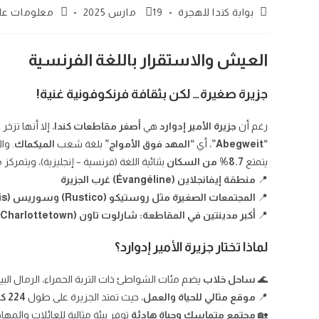
Post
Post
Post
بوابة كندا للهجرة
19 مارس 2025
معلومات عا
category:
published:
author:
العيش والاستقرار باللغة الفرنسية
جزيرة صغيرة… لكن بثقافة فرنكوفونية غنية!
رغم أن
جزيرة الأمير إدوارد
هي
أصغر مقاطعات كندا
، إلا أنها تزخ
“Abegweit”
، أي
“المهد فوق الأمواج”
بلغة شعب
الميكماك
. وا
يتمتع
8.7% من السكان
بثنائية اللغة (فرنسية – إنجليزية)، ويتمر
📍
منطقة إيفانجلاين (Évangéline) غرب الجزيرة
📍
المجتمعات الصغيرة مثل روستيكو (Rustico) وسوريس (Souris)
📍
أكبر مدينتين في المقاطعة: شارلوت تاون (Charlottetown) وسامرز سايد (Summerside)
لماذا تختار جزيرة الأمير إدوارد؟
🌊
ساحل خلاب
يضم مئات الشواطئ ذات التربة الحمراء، الرمال البيضا
📍
موقع مثالي للحياة والعمل
، حيث تمتد الجزيرة على طول
224 كيلومترًا
🏡
مجتمع متماسك وحياة هادئة
توفر بيئة مثالية للعائلات والمها