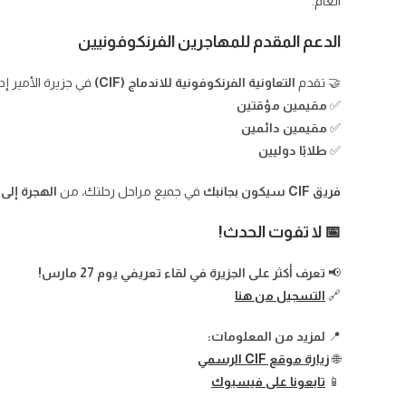
العام.
الدعم المقدم للمهاجرين الفرنكوفونيين
🤝 تقدم
التعاونية الفرنكوفونية للاندماج (CIF)
في جزيرة الأمير إ
✅
مقيمين مؤقتين
✅
مقيمين دائمين
✅
طلابًا دوليين
فريق CIF سيكون بجانبك
في جميع مراحل رحلتك، من
الهجرة إلى 
📅 لا تفوت الحدث!
📢
تعرف أكثر على الجزيرة في لقاء تعريفي يوم 27 مارس!
🔗
التسجيل من هنا
📍
لمزيد من المعلومات:
🌐
زيارة موقع CIF الرسمي
📱
تابعونا على فيسبوك