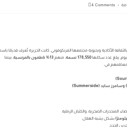
Post
مة
4 Comments
comments:
ر بالثقافة الأكادية وبحيوية مجتمعها الفرنكوفوني. كانت الجزيرة تُعرف قديمًا باسم
ليوم، يبلغ عدد سكانها
178,550 نسمة
، منهم
13% ناطقون بالفرنسية
، بينما
كز معظمهم في:
ء، المنحدرات الصخرية، والكثبان الرملية.
بشكل يشبه الهلال.
جرين الجدد.