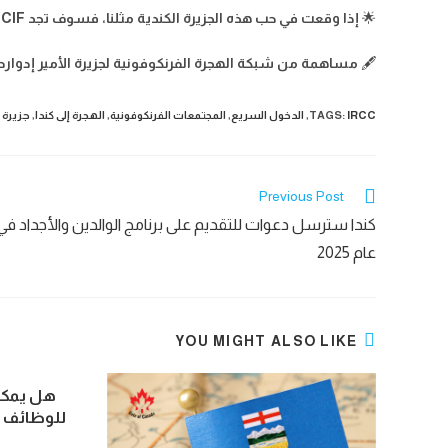
🌟
إذا وقعت في حب هذه الجزيرة الكندية مثلنا، فسوف تجد CIF دائمًا للإجابة على أسئلتك ومساعدتك على الاستقرار!
🖋
مساهمة من شبكة الهجرة الفرنكوفونية لجزيرة الأمير إدوارد (RIF)
IRCC
:
TAGS
,
الدخول السريع
,
المجتمعات الفرنكوفونية
,
الهجرة إلى كندا
,
جزيرة ا
Read
Previous Post
more
كندا سترسل دعوات للتقديم على برنامج الوالدين والأجداد في
articles
عام 2025
YOU MIGHT ALSO LIKE
هل يمكنن
للوظائف ق
0