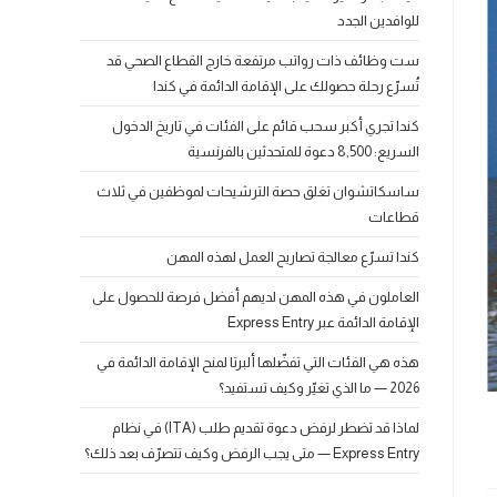
للوافدين الجدد
ست وظائف ذات رواتب مرتفعة خارج القطاع الصحي قد
تُسرّع رحلة حصولك على الإقامة الدائمة في كندا
كندا تجري أكبر سحب قائم على الفئات في تاريخ الدخول
السريع: 8,500 دعوة للمتحدثين بالفرنسية
ساسكاتشوان تغلق حصة الترشيحات لموظفين في ثلاث
قطاعات
كندا تسرّع معالجة تصاريح العمل لهذه المهن
العاملون في هذه المهن لديهم أفضل فرصة للحصول على
الإقامة الدائمة عبر Express Entry
هذه هي الفئات التي تفضّلها ألبرتا لمنح الإقامة الدائمة في
2026 — ما الذي تغيّر وكيف تستفيد؟
لماذا قد تضطر لرفض دعوة تقديم طلب (ITA) في نظام
Express Entry — متى يجب الرفض وكيف تتصرّف بعد ذلك؟