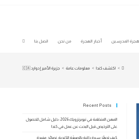
جرة المدرسين
أخبار الهجرة
من نحن
اتصل بنا
Toggle
website
>
اكتشف كندا
>
معلومات عامة
>
جزيرة الأمير إدوارد 🇨🇦
search
Recent Posts
المهن المنظمة في نيوبرنزويك 2026: دليل شامل للحصول
على الترخيص قبل البحث عن عمل في كندا
كيف تجهّز سيرة ذاتية بالصيغَة الكندية: نصائح مفيدة