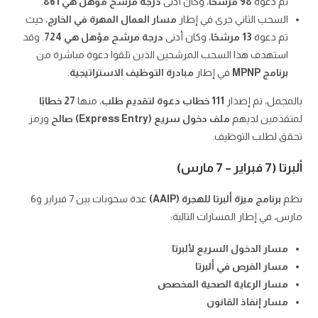
تم دعوة
98 مرشحًا
، وكان أدنى
درجة مرشح مؤهل هي 861
.
السحب الثاني جرى في إطار
مسار العمال المهرة في الخارج
، حيث
تم دعوة
13 مرشحًا
، وكان أدنى
درجة مرشح مؤهل هي 724
. وقد
استهدف هذا السحب المرشحين الذين تلقوا دعوة مباشرة من
برنامج MPNP
في إطار
مبادرة التوظيف الاستراتيجية
.
بالمجمل، تم إصدار
111 خطاب دعوة لتقديم طلب
، منها
27 خطابًا
لمتقدمين لديهم
ملف دخول سريع (Express Entry) صالح
ورمز
تحقق لطلب التوظيف.
ألبرتا (7 فبراير – 7 مارس)
نظم
برنامج ميزة ألبرتا للهجرة (AAIP)
عدة سحوبات بين 7 فبراير و6
مارس، في إطار المسارات التالية:
مسار الدخول السريع لألبرتا
مسار الفرص في ألبرتا
مسار الرعاية الصحية المخصص
مسار إنفاذ القانون