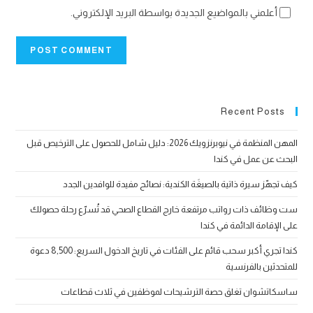
أعلمني بالمواضيع الجديدة بواسطة البريد الإلكتروني.
Recent Posts
المهن المنظمة في نيوبرنزويك 2026: دليل شامل للحصول على الترخيص قبل
البحث عن عمل في كندا
كيف تجهّز سيرة ذاتية بالصيغَة الكندية: نصائح مفيدة للوافدين الجدد
ست وظائف ذات رواتب مرتفعة خارج القطاع الصحي قد تُسرّع رحلة حصولك
على الإقامة الدائمة في كندا
كندا تجري أكبر سحب قائم على الفئات في تاريخ الدخول السريع: 8,500 دعوة
للمتحدثين بالفرنسية
ساسكاتشوان تغلق حصة الترشيحات لموظفين في ثلاث قطاعات