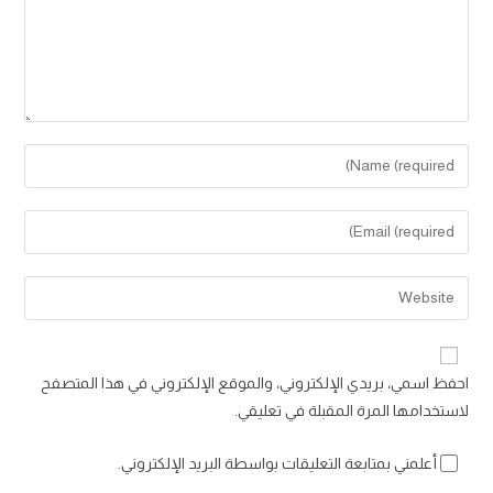
Enter
your
name
Enter
or
your
username
email
Enter
to
address
your
comment
to
website
comment
URL
احفظ اسمي، بريدي الإلكتروني، والموقع الإلكتروني في هذا المتصفح
(optional)
لاستخدامها المرة المقبلة في تعليقي.
أعلمني بمتابعة التعليقات بواسطة البريد الإلكتروني.